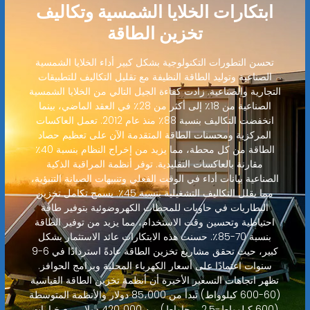
ابتكارات الخلايا الشمسية وتكاليف
تخزين الطاقة
تحسن التطورات التكنولوجية بشكل كبير أداء الخلايا الشمسية
الصناعية وتوليد الطاقة النظيفة مع تقليل التكاليف للتطبيقات
التجارية والصناعية. زادت كفاءة الجيل التالي من الخلايا الشمسية
الصناعية من 18٪ إلى أكثر من 28٪ في العقد الماضي، بينما
انخفضت التكاليف بنسبة 88٪ منذ عام 2012. تعمل العاكسات
المركزية ومحسنات الطاقة المتقدمة الآن على تعظيم حصاد
الطاقة من كل محطة، مما يزيد من إخراج النظام بنسبة 40٪
مقارنة بالعاكسات التقليدية. توفر أنظمة المراقبة الذكية
الصناعية بيانات أداء في الوقت الفعلي وتنبيهات الصيانة التنبؤية،
مما يقلل التكاليف التشغيلية بنسبة 45٪. يسمح تكامل تخزين
البطاريات في حاويات للمحطات الكهروضوئية بتوفير طاقة
احتياطية وتحسين وقت الاستخدام، مما يزيد من توفير الطاقة
بنسبة 70-85٪. حسنت هذه الابتكارات عائد الاستثمار بشكل
كبير، حيث تحقق مشاريع تخزين الطاقة عادةً استردادًا في 6-9
سنوات اعتمادًا على أسعار الكهرباء المحلية وبرامج الحوافز.
تظهر اتجاهات التسعير الأخيرة أن أنظمة تخزين الطاقة القياسية
(60-600 كيلوواط) تبدأ من 85،000 دولار والأنظمة المتوسطة
(600 كيلوواط-2.5 ميجاواط) من 420،000 دولار، مع خيارات