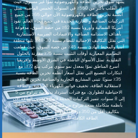
يشهد سوق تخزين الطاقة والكهروضوئية نموًا غير مسبوق، حيث
زاد الطلب بأكثر من 550٪ في السنوات الخمس الماضية. تمثل
أنظمة تخزين الطاقة والكهروضوئية الآن حوالي 65٪ من جميع
التركيبات الصناعية والتجارية الجديدة في جميع أنحاء العالم. تقود
أمريكا الشمالية وأوروبا بنسبة 62٪ من حصة السوق، مدفوعة
بأهداف الاستدامة الصناعية والاعتمادات الضريبية الاستثمارية
التي تقلل التكاليف الإجمالية للنظام بنسبة 30-48٪. تليها منطقة
آسيا والمحيط الهادئ بنسبة 45٪ من حصة السوق، حيث قطعت
التصاميم المعيارية أوقات التثبيت بنسبة 75٪ مقارنة بالحلول
التقليدية. تمثل الأسواق الناشئة في الشرق الأوسط وإفريقيا
أسرع المناطق نموًا بمعدل نمو سنوي مركب يبلغ 72٪، مع
ابتكارات التصنيع التي تقلل أسعار أنظمة تخزين الطاقة بنسبة
35٪ سنويًا. تتبنى المشاريع التجارية والصناعية تخزين الطاقة
لاستقلالية الطاقة، تخفيف فواتير الكهرباء الصناعية، والطاقة
الاحتياطية للطوارئ، مع فترات استرداد نموذجية تتراوح من 5
إلى 8 سنوات. تتميز التركيبات الحديثة لأنظمة تخزين الطاقة الآن
بأنظمة متكاملة بسعة تتراوح من 80 كيلوواط إلى 8 ميجاواط
بتكاليف أقل من 350 دولارًا/كيلوواط ساعة لحلول تخزين
الطاقة الكاملة للمشاريع الصناعية.