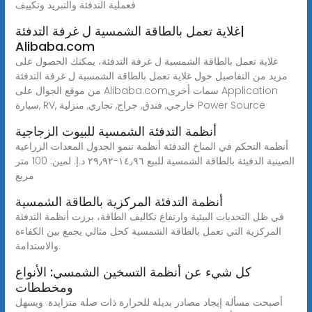
فعملية التدفئة والتبريد وتكييف
غلاية تعمل بالطاقة الشمسية ل غرفة التدفئة|
Alibaba.com
غلاية تعمل بالطاقة الشمسية ل غرفة التدفئة، يمكنك الحصول على
مزيد من التفاصيل حول غلاية تعمل بالطاقة الشمسية ل غرفة التدفئة
من موقع الجوال على Alibaba.comسمات أخرى Application
سيارة, RV, خارجي, فندق, جراج, تجاري, منزلية Power Source
أنظمة التدفئة الشمسية للبيوت الزجاجية
أنظمة التحكم في المناخ التدفئة أنظمة تنمو الجدول المعدات الزراعية
الصينية الدفيئة بالطاقة الشمسية للبيع ‏١٤٫٩٦-‏٢٩٫٩٢ د.إ.‏ لمين: 100 متر
مربع
أنظمة التدفئة المركزية بالطاقة الشمسية
في ظل التحديات البيئية وارتفاع تكاليف الطاقة، برزت أنظمة التدفئة
المركزية التي تعمل بالطاقة الشمسية كحل مثالي يجمع بين الكفاءة
والاستدامة.
كل شيء عن أنظمة التسخين الشمسي: الأنواع
ومخططات
أصبحت مسألة إيجاد مصادر بديلة للحرارة ذات صلة متزايدة. ويسهل