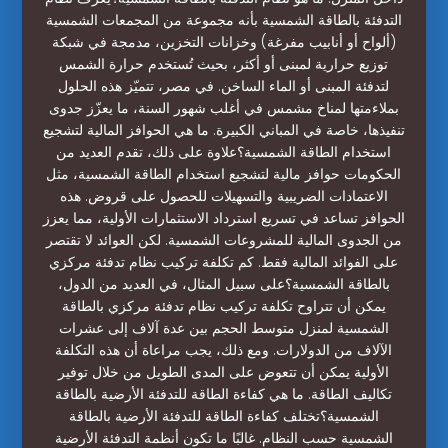
التدفئة بالطاقة الشمسية بأنه مجموعة من المجمعات الشمسية
(ألواح أو أنابيب مفرغة) وخزانات التخزين، مدمجة في شبكة
توزيع حرارية لمبنى أو أكثر، بحيث تُستخدم حرارة الشمس
لتدفئة المبنى أو الماء الساخن. في مصر، تتميّز هذه الحلول
بملاءمتها لمناخ مشمس في أغلب شهور السنة، ما يعزّز جدوى
تنفيذها، خاصة في المباني الكبيرة. ما هي الحوافز المالية لتشجيع
استخدام الطاقة الشمسية؟علاوة على ذلك، تقدم العديد من
الحكومات حوافز مالية لتشجيع استخدام الطاقة الشمسية، مثل
الاعتمادات الضريبية والتسهيلات للحصول على قروض. هذه
الحوافز تساعد في تسريع استرداد الاستثمارات الأولية، مما يعزز
من الجدوى المالية للمشروعات الشمسية. لكن العوائد لا تقتصر
على الفوائد المالية فقط. كم تكلفة تركيب نظام تدفئة مركزي
بالطاقة الشمسية؟على سبيل المثال، في العديد من الدول،
يمكن أن تتراوح تكلفة تركيب نظام تدفئة مركزي بالطاقة
الشمسية لمنزل متوسط الحجم بين عدة آلاف إلى عشرات
الآلاف من الدولارات. ومع ذلك، يجب مراعاة أن هذه التكلفة
الأولية يمكن أن تتعوض على المدى الطويل من خلال توفير
تكاليف الطاقة. ما هي كفاءة الطاقة للتدفئة الأرضية بالطاقة
الشمسية؟تختلف كفاءة الطاقة للتدفئة الأرضية بالطاقة
الشمسية حسب النظام. غالبًا ما تكون أنظمة التدفئة الأرضية