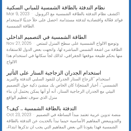
نظام التدفئة بالطاقة الشمسية للمباني السكنية
Mar 9, 2023 · اكتشف نظام التدفئة بالطاقة الشمسية مع اكروبول.
فوائد فعّالة واقتصادية لتدفئة مستدامة. احصل على حلاً حديثًا لاستخدام
الطاقة الشمسية.
الطاقة الشمسية في التصميم الداخلي
Nov 27, 2025 · وتوضع الالواح الشمسية على سطح المنزل لتمتص
الطاقة من اشعة الشمس المباشره لها، واتجهت بعض الدول للاستفادة
منها بحكم طبيعة موقعها الجغرافي، لذالك لجأ سكانها في استخدام هذا
الالواح
استخدام الجدران الزجاجية الستار على التأثير
استخدام ''الزجاج الستار الجدران للنفوذ السلبي التدفئة والتبريد
الشمسي''، أخبار المنتجإذا كان الخاص بك منشئ ذكية حول التصميم
البيئي مع الجدران الزجاجية الستار، أنه أو أنها يمكن يحتمل أن بناء
منزل الذي سوف تعظيم الواقع
التدفئة بالطاقة الشمسية .. كيف؟
Oct 23, 2023 · منصة تدوين عربية تعتمد مبدأ البساطة في التصميم
والتدوينبعض المفاهيم الأساسية حينما نبدأ بالحديث عن التدفئة بالطاقة
الشمسية فهذا يقودنا الي بعض المفاهيم التي يجب ان نذكرها ابتداءً،