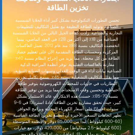
تخزين الطاقة
تحسن التطورات التكنولوجية بشكل كبير أداء الخلايا الشمسية
الصناعية وتوليد الطاقة النظيفة مع تقليل التكاليف للتطبيقات
التجارية والصناعية. زادت كفاءة الجيل التالي من الخلايا الشمسية
الصناعية من 18٪ إلى أكثر من 28٪ في العقد الماضي، بينما
انخفضت التكاليف بنسبة 88٪ منذ عام 2012. تعمل العاكسات
المركزية ومحسنات الطاقة المتقدمة الآن على تعظيم حصاد
الطاقة من كل محطة، مما يزيد من إخراج النظام بنسبة 40٪
مقارنة بالعاكسات التقليدية. توفر أنظمة المراقبة الذكية
الصناعية بيانات أداء في الوقت الفعلي وتنبيهات الصيانة التنبؤية،
مما يقلل التكاليف التشغيلية بنسبة 45٪. يسمح تكامل تخزين
البطاريات في حاويات للمحطات الكهروضوئية بتوفير طاقة
احتياطية وتحسين وقت الاستخدام، مما يزيد من توفير الطاقة
بنسبة 70-85٪. حسنت هذه الابتكارات عائد الاستثمار بشكل
كبير، حيث تحقق مشاريع تخزين الطاقة عادةً استردادًا في 6-9
سنوات اعتمادًا على أسعار الكهرباء المحلية وبرامج الحوافز.
تظهر اتجاهات التسعير الأخيرة أن أنظمة تخزين الطاقة القياسية
(60-600 كيلوواط) تبدأ من 85،000 دولار والأنظمة المتوسطة
(600 كيلوواط-2.5 ميجاواط) من 420،000 دولار، مع خيارات
تمويل مرنة بما في ذلك اتفاقيات شراء الطاقة والقروض