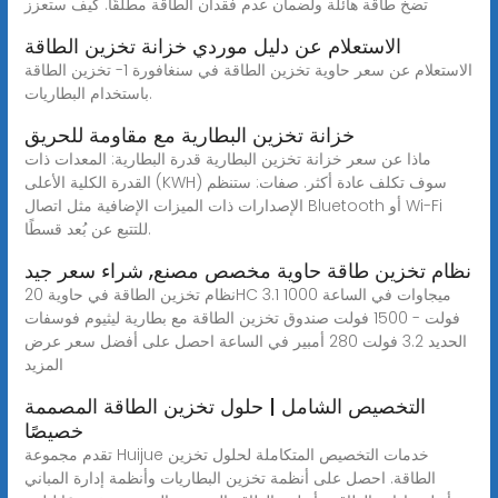
تضخ طاقة هائلة ولضمان عدم فقدان الطاقة مطلقًا. كيف ستعزز
الاستعلام عن دليل موردي خزانة تخزين الطاقة
الاستعلام عن سعر حاوية تخزين الطاقة في سنغافورة 1- تخزين الطاقة
باستخدام البطاريات.
خزانة تخزين البطارية مع مقاومة للحريق
ماذا عن سعر خزانة تخزين البطارية قدرة البطارية: المعدات ذات
القدرة الكلية الأعلى (KWH) سوف تكلف عادة أكثر. صفات: ستنظم
الإصدارات ذات الميزات الإضافية مثل اتصال Bluetooth أو Wi-Fi
للتتبع عن بُعد قسطًا.
نظام تخزين طاقة حاوية مخصص مصنع, شراء سعر جيد
نظام تخزين الطاقة في حاوية 20HC 3.1 ميجاوات في الساعة 1000
فولت - 1500 فولت صندوق تخزين الطاقة مع بطارية ليثيوم فوسفات
الحديد 3.2 فولت 280 أمبير في الساعة احصل على أفضل سعر عرض
المزيد
التخصيص الشامل | حلول تخزين الطاقة المصممة
خصيصًا
تقدم مجموعة Huijue خدمات التخصيص المتكاملة لحلول تخزين
الطاقة. احصل على أنظمة تخزين البطاريات وأنظمة إدارة المباني