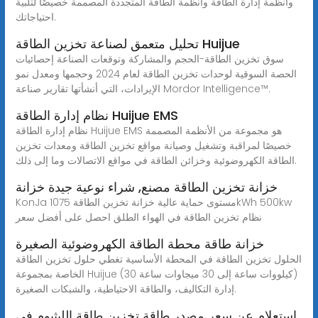
وأنظمة إدارة الطاقة وأنظمة الطاقة المتجددة المصممة خصيصًا لتلبية
احتياجاتك.
تحليل متعمق لصناعة تخزين الطاقة Huijue
سوق تخزين الطاقة-الحجم والمشاركة وتوقعات الصناعة إحصائيات
الحصة السوقية لوحدات تخزين الطاقة لعام 2024 وحجمها ومعدل نمو
الإيرادات، التي أنشأتها تقارير صناعة Mordor Intelligence™.
نظام إدارة الطاقة Huijue EMS
نظام إدارة الطاقة Huijue EMS هو مجموعة من الأنظمة المصممة
خصيصًا لمراقبة وتشغيل وصيانة مواقع تخزين الطاقة ومعدات تخزين
الطاقة الكهروضوئية وخزائن الطاقة في مواقع الاتصالات وما إلى ذلك.
خزانة تخزين الطاقة مصنع, شراء نوعية جيدة خزانة
KonJa مستوى حماية عالية خزانة تخزين الطاقة 1075kWh 500kw
نظام تخزين الطاقة في الهواء الطلق احصل على أفضل سعر
خزانة طاقة محطة الطاقة الكهروضوئية الصغيرة
الحلول تخزين الطاقة في المحطة الأساسية تغطي حلول تخزين الطاقة
الخاصة بمجموعة Huijue (30 كيلووات ساعة إلى 30 ميجاوات ساعة)
إدارة التكاليف، والطاقة الاحتياطية، والشبكات الصغيرة.
استعلام عن سعر مصدر طاقة تخزين طاقة الليثيوم في