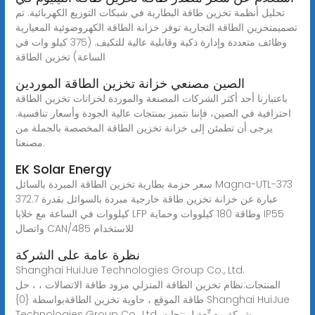
تحليل أنظمة تخزين طاقة البطارية في شبكات التوزيع الكهربائية. تم
تصميمتخزين الطاقة التجارية توفر خزانة الطاقة الكهروضوئية المعيارية
وظائف متعددة وإدارة ذكية وقابلية عالية للتكيف. (375 كيلو وات في
الساعة) تخزين الطاقة
الصين مصنعي خزانة تخزين الطاقة الموردين
باعتبارنا أحد أكثر الشركات المصنعة والموردة لخزانات تخزين الطاقة
احترافية في الصين، فإننا نتميز بمنتجات عالية الجودة وأسعار تنافسية.
يرجى أن تطمئن إلى خزانة تخزين الطاقة المخصصة بالجملة من
مصنعنا.
EK Solar Energy
سعر حزمة بطارية تخزين الطاقة المبردة بالسائل Magna-UTL-373
عبارة عن خزانة تخزين طاقة خارجية مبردة بالسوائل بقدرة 372.7
كيلووات في الساعة مع خلايا LFP وطاقة 180 كيلووات وحماية IP55
واتصال CAN/485 للاستخدام
نظرة عامة على الشركة
Shanghai HuiJue Technologies Group Co., Ltd.
المنتجات:نظام تخزين الطاقة المنزلي مزود طاقة الاتصالات ، ، حل
طاقة الموقع ، حاوية تخزين الطاقةبواسطة {0} Shanghai HuiJue
Technologies Group Co., Ltd. شركة مصنِّعة لمنتجات