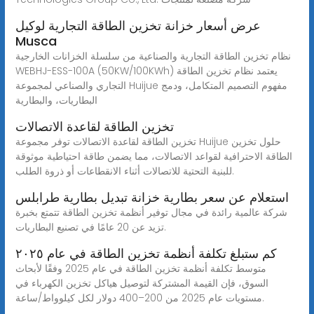
عرض أسعار خزانة تخزين الطاقة التجارية لوكيل
Musca
نظام تخزين الطاقة التجارية والصناعية من سلسلة الخزانات الخارجية
WEBHJ-ESS-100A (50KW/100KWh) يعتمد نظام تخزين الطاقة
التجاري والصناعي لمجموعة Huijue مفهوم التصميم المتكامل، ودمج
البطاريات، والبطارية
تخزين الطاقة لقاعدة الاتصالات
تخزين الطاقة لقاعدة الاتصالات توفر مجموعة Huijue حلول تخزين
الطاقة الاحترافية لقواعد الاتصالات، مما يضمن طاقة احتياطية موثوقة
للبنية التحتية للاتصالات أثناء الانقطاعات أو ذروة الطلب.
استعلام عن سعر بطارية خزانة تبديل بطارية طرابلس
شركة عالمية رائدة في مجال توفير أنظمة تخزين الطاقة تتمتع بخبرة
تزيد عن 20 عامًا في تصنيع البطاريات.
كم ستبلغ تكلفة أنظمة تخزين الطاقة في عام ٢٠٢٥
متوسط تكلفة أنظمة تخزين الطاقة في عام 2025 وفقًا لأبحاث
السوق، فإن القيمة المشتركة لتوصيل هياكل تخزين الكهرباء في
مستويات عام 2025 من 200–400 دولار لكل كيلوواط/ساعة.