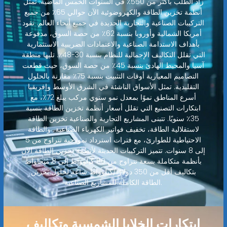
زاد الطلب بأكثر من 550٪ في السنوات الخمس الماضية. تمثل
أنظمة تخزين الطاقة والكهروضوئية الآن حوالي 65٪ من جميع
التركيبات الصناعية والتجارية الجديدة في جميع أنحاء العالم. تقود
أمريكا الشمالية وأوروبا بنسبة 62٪ من حصة السوق، مدفوعة
بأهداف الاستدامة الصناعية والاعتمادات الضريبية الاستثمارية
التي تقلل التكاليف الإجمالية للنظام بنسبة 30-48٪. تليها منطقة
آسيا والمحيط الهادئ بنسبة 45٪ من حصة السوق، حيث قطعت
التصاميم المعيارية أوقات التثبيت بنسبة 75٪ مقارنة بالحلول
التقليدية. تمثل الأسواق الناشئة في الشرق الأوسط وإفريقيا
أسرع المناطق نموًا بمعدل نمو سنوي مركب يبلغ 72٪، مع
ابتكارات التصنيع التي تقلل أسعار أنظمة تخزين الطاقة بنسبة
35٪ سنويًا. تتبنى المشاريع التجارية والصناعية تخزين الطاقة
لاستقلالية الطاقة، تخفيف فواتير الكهرباء الصناعية، والطاقة
الاحتياطية للطوارئ، مع فترات استرداد نموذجية تتراوح من 5
إلى 8 سنوات. تتميز التركيبات الحديثة لأنظمة تخزين الطاقة الآن
بأنظمة متكاملة بسعة تتراوح من 80 كيلوواط إلى 8 ميجاواط
بتكاليف أقل من 350 دولارًا/كيلوواط ساعة لحلول تخزين
الطاقة الكاملة للمشاريع الصناعية.
ابتكارات الخلايا الشمسية وتكاليف