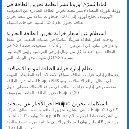
لماذا تُسرّع أوروبا نشر أنظمة تخزين الطاقة في
ووفقًا للورقة البيضاء لاستراتيجية تخزين الطاقة الصادرة عن المفوضية
الأوروبية، تحتاج أوروبا إلى... 200 جيجاوات ساعة من سعة تخزين
الطاقة بحلول عام 2030 لتلبية احتياجات الشبكة.
استعلام عن أسعار خزانة تخزين الطاقة التجارية
ودخلت قطر للطاقة شريكًا أساسيًا في عمليات التنقيب عن النفط
والغاز في لبنان، في المربعين "4" و"9"، إذ استحوذت حصة 30% في
التحالف، مع احتفاظ كل من توتال إنرجي الفرنسية وإيني الإيطالية،
بنسبة 35% لكل منهما، وفق البيانات التي
نظام إدارة خزانة الطاقة لموقع الاتصالات
يعد نظام إدارة خزانات الطاقة لمواقع الاتصالات أحد التطبيقات المهمة
لنظام إدارة الطاقة Huijue EMS في مجال مواقع الاتصالات، وهو
متخصص في إدارة خزانات الطاقة في مواقع الاتصالات.تغطي حلول
تخزين الطاقة الخاصة بمجموعة Huijue (30
آخر الأخبار عن منتجات Huijue المتكاملة لتخزين
ما هي مشاريع تخزين الطاقة واسعة النطاق لشركة Huijue؟ في 20
يوليو 2022 ، أعلنت Penghui Energy أن الشركة تخطط لجمع ما لا
يزيد عن 4.5 مليار يوان للمرحلتين الأولى والثانية من مشروع بطارية
تخزين الطاقة 10