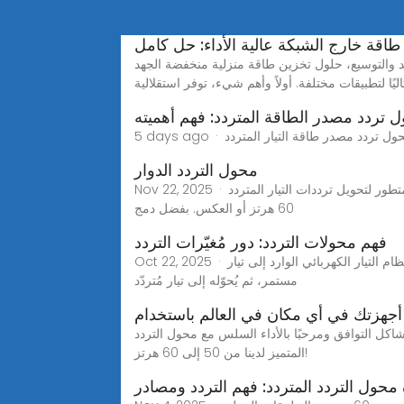
اقة خارج الشبكة عالية الأداء: حل كامل
زين طاقة منزلية منخفضة الجهد Lifepo4 سعة 5.12KWH-15.36KWH تقدم مُحَوِّلات الطاقة خارج الشبكة العديد من المزايا الجذابة التي تجعلها خيارًا
ليًا لتطبيقات مختلفة. أولاً وأهم شيء، توفر استقلالية
 تردد مصدر الطاقة المتردد: فهم أهميته
محول التردد الدوار
Nov 22, 2025 · محول التردد الدوار، المعروف أيضًا باسم محول التردد الديناميكي، هو نظام متطور لتحويل ترددات التيار المتردد (AC) بسلاسة بين نطاقات ترددية، مثل 50 هرتز إلى
60 هرتز أو العكس. بفضل دمج
فهم محولات التردد: دور مُغيّرات التردد
Oct 22, 2025 · فهم محول التردد محول التردد هو نظام يُغيّر تردد الطاقة الكهربائية المُغذّية للدائرة، مُلبّيًا بذلك متطلبات تشغيلية مُحدّدة. يُحوّل هذا النظام التيار الكهربائي الوارد إلى تيار
مستمر، ثم يُحوّله إلى تيار مُتردّد
جهزتك في أي مكان في العالم باستخدام
ردد طاقة مختلف؟ قل وداعًا لمشاكل التوافق ومرحبًا بالأداء السلس مع محول التردد
المتميز لدينا من 50 إلى 60 هرتز!
 محول التردد المتردد: فهم التردد ومصادر