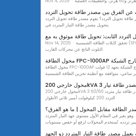
عن الفرق بين مصدر طاقة تحويل التردد
ر طاقة تحويل التردد؟ يقوم مصدر طاقة تحويل التردد
بتحويل مصدر طاقة التيار المتردد في
Nov 14, 2025 · تحقق كابلات الطاقة الشمسية (SFCs) ذلك بضبط تردد الطاقة القادمة من منفذ طاقة الرصيف ليتوافق مع تردد شبكة طاقة السفينة، مما يضمن نقلًا فعالًا للطاقة ويمنع
التلوث الناتج عن محركات القارب.
محول الطاقة FPC-1000AP بقدرة 1000 واط محول خارج الشبكة بجهد 12 فولت DC وتردد موجة جيبية نقية بقدرة 1000W OEMبطارية حمضية رصاصية دورة عميقة 12 فولت 250
 الطور مصدر طاقة تيار
محول خارجي 200kVA 3 محول تردد الطور مصدر طاقة تيار متردد 50/60Hz 400Hz,ابحث عن تفاصيل حول المحول، مصدر طاقة التيار المتردد، محول التردد ثلاثي الأطوار، محول
التردد 200 كيلوفولت أمبير ثلاثي الأطوار
ر الطاقة مقابل المحول | ما هو الفرق؟
ر في المقام الأول مستوى جهد التيار المتردد (AC) دون
يير تردده. تُستخدم المحولات لرفع أو خفض مستويات
يعمل مصدر طاقة التيار المتردد ذو الجهد