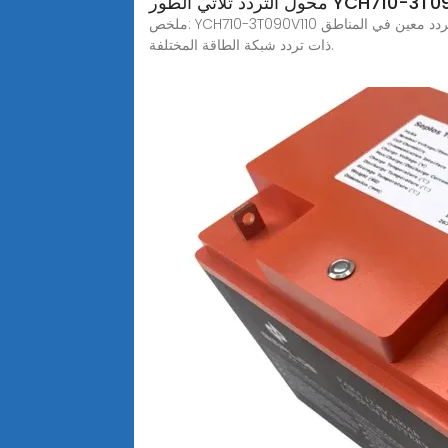
ثلاثي الطور YCH710-3T090V110
ملخص: YCH710-3T090V110 ثلاث مراحل محول التردد هو جهاز يستخدم لتحويل تردد مصدر طاقة تيار متردد ثلاثي الطور، مما يتيح تشغيل المعدات المصممة لتردد معين في المناطق
ذات تردد شبكة الطاقة المختلفة.