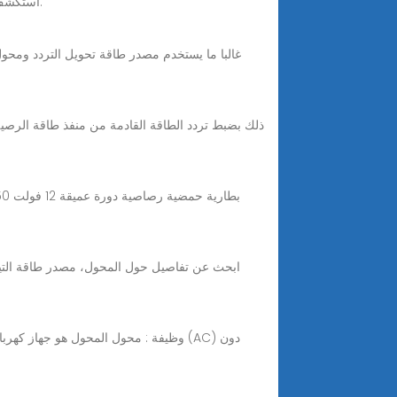
Nov 4, 2025 · استكشف دوائر محول التردد المتردد: تعرف على التردد، وإمدادات الطاقة، وتحويل 50 هرتز و60 هرتز، والتطبيقات العملية.
غالبا ما يستخدم مصدر طاقة تحويل التردد ومحول 
وظيفة : محول المحول هو جهاز كهربائي ي