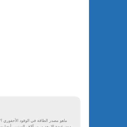
ماهو مصدر الطاقة في الوقود الأحفوري ؟.. 
دون عودة إلا بعد مرور آلاف السنين، أيضا بسبب العوامل التي تساعدها على التكوين وهي كانت عبارة عن كائنات حية مدفونة في باطن الأرض مثل النباتات والحيوانات [1].