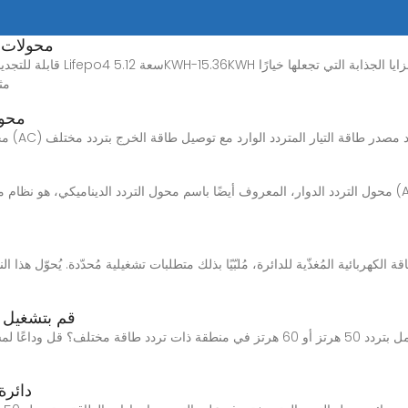
محولات ط
قابلة للتجديد والتوسيع، حلول تخ
مثا
محول
قم بتشغيل أ
هل تواجه صعوبة في استخدام معداتك التي تعمل بتردد 50 هرتز أو 60 هرتز في منطقة ذات ت
دائرة