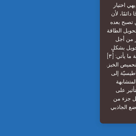
هي اختيار
ائمًا، لأن
 تصبح بعده
تحويل الطاقة
ر من أجل
 حيث تتمّ عملية التحويل بشكلٍ
مباشر خلال خطوة واحدة، [٤] ومن الأمثلة التي توضّح بعض التحوّلات الأحادية ما يأتي: [٣]
تحميص الخبز.
طيسيّة إلى
لمتشابهة
تأثير على
يل جزء من
وضع الجاذبي