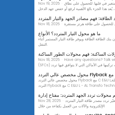
Nov 19, 2025 · اختيار المحول والجهد عادةً ما تحتوي مصادر طاقة التيار المتردد ذات الجهد المتغير على محول ذي فتحات متعددة أو محول ذاتي متغير في قلبها. للحصول على نطاق
يُعد هذا الجزء بالغ الأهمية لرفع أو خفض جهد الدخل
الطاقة: فهم مصادر الجهد والتيار المتردد
ما هو محول التيار المتردد؟ الأنواع
 بنك الطاقة الطاقة ويوفر طاقة التيار المستمر أثناء
التنقل.
لات الساكنة: فهم محولات الطور الساكنة
Nov .نظرة عامة على محولات التردد الثابتة محولات التردد الثابتة تنقل وحدات التحكم بالتيار المتردد
جب تركيبها في الأماكن التي لا يتوافق فيها تردد
C 
محول مخصص عالي التردد Flyback مع C E&U L,ابحث عن تفاصيل حول السلسلة ETD، محول إلكتروني، قلب فرّيت، مصدر طاقة، تبديل مصدر الطاقة، EE من محول مخصص عالي
C E&U L - AL Transfo Technology Limit
 محولات تردد الجهد المتردد: مفتاح إدارة
Nov 28, 2025 · محولات تردد الجهد المتردد هي أجهزة تُغيّر تردد مصدر طاقة التيار المتردد (AC) في ظل ثبات الجهد. وتتمثل الوظيفة الأساسية لمحولات التردد في تمكين الأجهزة
الإلكترونية والآلات من العمل بكفاءة من خلال