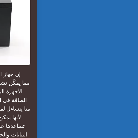
إن جهاز ا
الأجهزة ال
الطاقة في ال
منا يتساءل لم
لأنها يمك
تساعدها عل