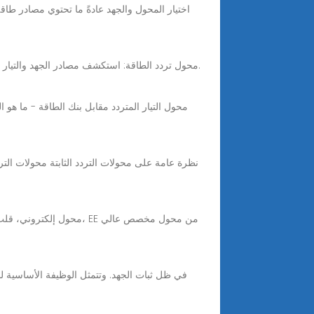
Nov 18, 2025 · محول تردد الطاقة: استكشف مصادر الجهد والتيار المتردد. حوّل التردد من ٥٠ هرتز إلى ٦٠ هرتز، أو العكس، باستخدام محول تردد للحصول على طاقة هرتز مستقرة.
محول التيار المتردد مقابل بنك الطاقة - ما هو ا