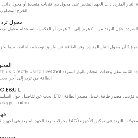
الخرج المطلوب، 
محول تردد 
لفرق؟ أن محول التيار المتردد يوفر الطاقة عن طريق توصيله بالحائط، بينما يخزن
المحو
18, 2025 · Have any questions? Talk with us directly using LiveChat
(SFCs) الطاقة من تردد إلى آخر. ي
محول مخصص عالي التردد Flyback مع E&U L
التردد Flyback مع ed
فهم