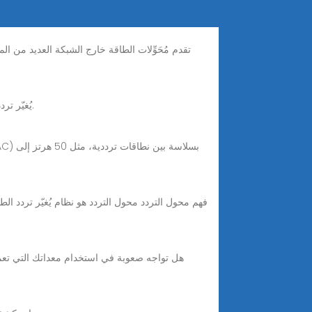
5 days ago · محول تردد مصدر طاقة التيار المتردد (AC) يُغيّر تردد مصدر طاقة التيار المتردد الوارد مع توصيل طاقة الخرج بتردد مختلف.