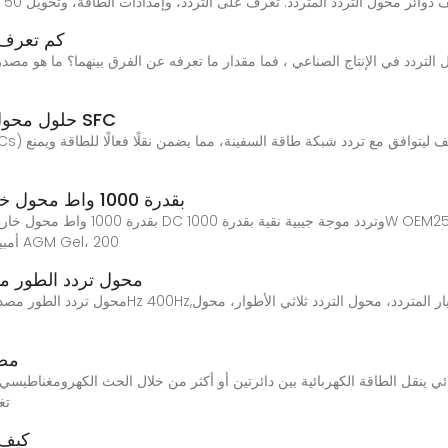
كم تعرف 
التردد في الإنتاج الصناعي ، فما مقدار ما تعرفه عن الفرق بينهما؟ ما هو مصد
حلول محول التردد الثابت: تحويل طاقة موثوق به مع SFC
محول الطاقة FPC-1000AP بقدرة 1000 واط محول خارج الشبكة
أمبير ساعي، متوافقة مع أنظمة تخزين الطاقة الشمسية AGM Gel، 200
محول خارجي 200kVA 3 محول تردد
مصد
نقل الطاقة الكهربائية بين دائرتين أو أكثر من خلال الحث الكهرومغناطيسي. وهو يغي
تغ
كيف 