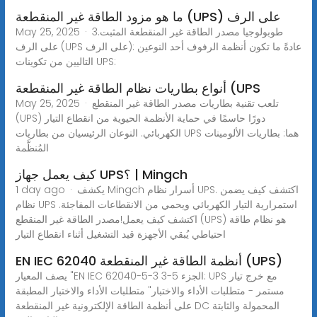
ما هو مزود الطاقة غير المنقطعة (UPS) على الرف
May 25, 2025 · 3.طوبولوجيا مصدر الطاقة غير المنقطعة المثبت
على الرف (UPS على الرف): عادةً ما تكون أنظمة الرفوف أحد النوعين
التاليين من تكوينات UPS:
أنواع بطاريات نظام الطاقة غير المنقطعة (UPS
May 25, 2025 · تلعب تقنية بطاريات مصدر الطاقة غير المنقطع
(UPS) دورًا حاسمًا في حماية الأنظمة الحيوية من انقطاع التيار
الكهربائي. النوعان الرئيسيان من بطاريات UPS هما: بطاريات الألومينات
المُنظَّمة
كيف يعمل جهاز UPS؟ | Mingch
1 day ago · يكشف Mingch أسرار نظام UPS. اكتشف كيف يضمن
نظام UPS استمرارية التيار الكهربائي ويحمي من الانقطاعات المفاجئة.
اكتشف كيف يعمل!مصدر الطاقة غير المنقطع (UPS) هو نظام طاقة
احتياطي يُبقي الأجهزة قيد التشغيل أثناء انقطاع التيار
EN IEC 62040 أنظمة الطاقة غير المنقطعة (UPS)
يصف المعيار "EN IEC 62040-5-3 الجزء 5-3: UPS مع خرج تيار
مستمر - متطلبات الأداء والاختبار" متطلبات الأداء والاختبار المطبقة
على أنظمة الطاقة الإلكترونية غير المنقطعة DC المحمولة والثابتة