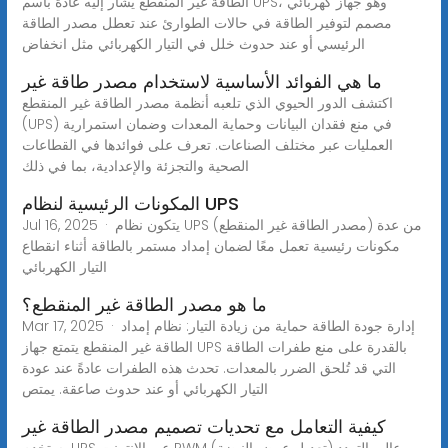
الطاقة غير المنقطع يُشار إليه عادةً باسم UPS، وهو جهاز كهربائي
مصمم لتوفير الطاقة في حالات الطوارئ عند تعطل مصدر الطاقة
الرئيسي أو عند حدوث خلل في التيار الكهربائي مثل انخفاض
ما هي الفوائد الأساسية لاستخدام مصدر طاقة غير
اكتشف الدور الحيوي الذي تلعبه أنظمة مصدر الطاقة غير المنقطع
(UPS) في منع فقدان البيانات وحماية المعدات وضمان استمرارية
العمليات عبر مختلف الصناعات. تعرف على فوائدها في القطاعات
الصحية والتجزئة والإعدادية، بما في ذلك
المكونات الرئيسية لنظام UPS
Jul 16, 2025 · يتكون نظام UPS (مصدر الطاقة غير المنقطع) من عدة
مكونات رئيسية تعمل معًا لضمان إمداد مستمر بالطاقة أثناء انقطاع
التيار الكهربائي
ما هو مصدر الطاقة غير المنقطع؟
Mar 17, 2025 · إدارة جودة الطاقة حماية من زيادة التيار: نظام إمداد
الطاقة غير المنقطع يتمتع جهاز UPS بالقدرة على منع طفرات الطاقة
التي قد تُلحق الضرر بالمعدات. تحدث هذه الطفرات عادةً عند عودة
التيار الكهربائي أو عند حدوث صاعقة. يمتص
كيفية التعامل مع تحديات تصميم مصدر الطاقة غير
يستخدم UPS عبر الإنترنت PWM (تعديل عرض النبضة) عالي التردد