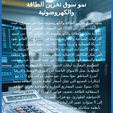
نمو سوق تخزين الطاقة
والكهروضوئية
يشهد سوق تخزين الطاقة والكهروضوئية نموًا غير مسبوق، حيث
زاد الطلب بأكثر من 550٪ في السنوات الخمس الماضية. تمثل
أنظمة تخزين الطاقة والكهروضوئية الآن حوالي 65٪ من جميع
التركيبات الصناعية والتجارية الجديدة في جميع أنحاء العالم. تقود
أمريكا الشمالية وأوروبا بنسبة 62٪ من حصة السوق، مدفوعة
بأهداف الاستدامة الصناعية والاعتمادات الضريبية الاستثمارية
التي تقلل التكاليف الإجمالية للنظام بنسبة 30-48٪. تليها منطقة
آسيا والمحيط الهادئ بنسبة 45٪ من حصة السوق، حيث قطعت
التصاميم المعيارية أوقات التثبيت بنسبة 75٪ مقارنة بالحلول
التقليدية. تمثل الأسواق الناشئة في الشرق الأوسط وإفريقيا
أسرع المناطق نموًا بمعدل نمو سنوي مركب يبلغ 72٪، مع
ابتكارات التصنيع التي تقلل أسعار أنظمة تخزين الطاقة بنسبة
35٪ سنويًا. تتبنى المشاريع التجارية والصناعية تخزين الطاقة
لاستقلالية الطاقة، تخفيف فواتير الكهرباء الصناعية، والطاقة
الاحتياطية للطوارئ، مع فترات استرداد نموذجية تتراوح من 5
إلى 8 سنوات. تتميز التركيبات الحديثة لأنظمة تخزين الطاقة الآن
بأنظمة متكاملة بسعة تتراوح من 80 كيلوواط إلى 8 ميجاواط
بتكاليف أقل من 350 دولارًا/كيلوواط ساعة لحلول تخزين