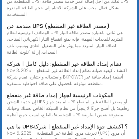
المنقطعة من UPS، لذلك من أجل إطالة عمر خدمة مصدر طاقة UPS
بشكل فعال، يجب على الشركة الانتباه إلى حجم الطاقة المقدرة
المستخدمة.
مقدمة عن UPS (مصدر الطاقة غير المنقطع)
الوظائف الرئيسية لنظام UPS هي ثنائي: باعتباره مصدر طاقة التيار
المتردد للمعدات المهمة، فإنه يمنع انقطاع التيار الكهربائي المفاجئ
لطاقة التيار المتردد مما يؤثر على التشغيل العادي ويسبب تلف
المعدات. إزالة "تلوث الطاقة
نظام إمداد الطاقة غير المنقطع: دليل كامل | شركة
Nov 3, 2025 · اكتشف كيفية صيانة نظام إمداد الطاقة غير المنقطع
واستبداله واختياره. تقدم شركة BKPOWER أنظمة إمداد طاقة غير
منقطعة موثوقة للحصول على طاقة احتياطية مستقرة.
المكونات الرئيسية لجهاز إمداد طاقة غير منقطع
إن خدمة الشحن UPS لم يعد جهاز UPS أو مصدر الطاقة غير المنقطع
رفاهية؛ بل أصبح جزءًا لا يتجزأ من نظام الشبكة الخاص بعملك وحياتك
الشخصية! بالطبع، ليست جميع أنظمة UPS مصنوعة بنفس الطريقة.
ما هي UPS؟ اكتشف قوة الإمداد غير المنقطع | شركة
Nov 5, 2025 · تعريف مزود الطاقة غير المنقطعة (UPS) أن مزود