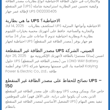
والابتكارات في حلول الطاقة الاحتياطية أنواع بطاريات مصدر الطاقة
غير المنقطع (UPS) وكيفية تحسين عمر البطارية استراتيجية شاملة
لإطالة عمر جهاز UPS 0102030405
ما هي بطارية UPS الاحتياطية؟
Jul 14, 2025 · استكشف بطاريات UPS الاحتياطية وأنواعها: المنزلية
والتجارية والصناعية. حافظ على أجهزتك محمية بخيارات الليثيوم
وبطارية احتياطية تدوم 8 ساعات على مدار 24 ساعة.A بطارية
احتياطية لجهاز UPS (مصدر الطاقة غير المنقطع) هو جهاز يوفر
مصدر الطاقة غير المنقطعة UPS الصيني، الشركة
Apr 26, 2025 · اضمن إمدادًا مستمرًا بالطاقة لأجهزتك الإلكترونية مع
حلول UPS (مصدر الطاقة غير المنقطع) من LONG WAY Battery.
توفر أنظمة UPS الخاصة بنا، التي صممتها وصنعتها شركة Kaiying
Power & Electric Co., Ltd.، طاقة
نصائح للحفاظ على مصدر الطاقة غير المنقطع UPS –
150
ومع ذلك، فإن مصدر الطاقة غير المنقطع UPS خاص جدًا، ويمكن ويجب
على الموظفين (الذين يجب أن يكونوا على دراية، على الأقل فهم
التشغيل الأساسي لمصدر الطاقة غير المنقطع UPS) تنفيذ بعض المهام
بانتظام.