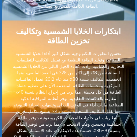
الطاقة الكاملة للمشاريع الصناعية.
ابتكارات الخلايا الشمسية وتكاليف
تخزين الطاقة
تحسن التطورات التكنولوجية بشكل كبير أداء الخلايا الشمسية
الصناعية وتوليد الطاقة النظيفة مع تقليل التكاليف للتطبيقات
التجارية والصناعية. زادت كفاءة الجيل التالي من الخلايا الشمسية
الصناعية من 18٪ إلى أكثر من 28٪ في العقد الماضي، بينما
انخفضت التكاليف بنسبة 88٪ منذ عام 2012. تعمل العاكسات
المركزية ومحسنات الطاقة المتقدمة الآن على تعظيم حصاد
الطاقة من كل محطة، مما يزيد من إخراج النظام بنسبة 40٪
مقارنة بالعاكسات التقليدية. توفر أنظمة المراقبة الذكية
الصناعية بيانات أداء في الوقت الفعلي وتنبيهات الصيانة التنبؤية،
مما يقلل التكاليف التشغيلية بنسبة 45٪. يسمح تكامل تخزين
البطاريات في حاويات للمحطات الكهروضوئية بتوفير طاقة
احتياطية وتحسين وقت الاستخدام، مما يزيد من توفير الطاقة
بنسبة 70-85٪. حسنت هذه الابتكارات عائد الاستثمار بشكل