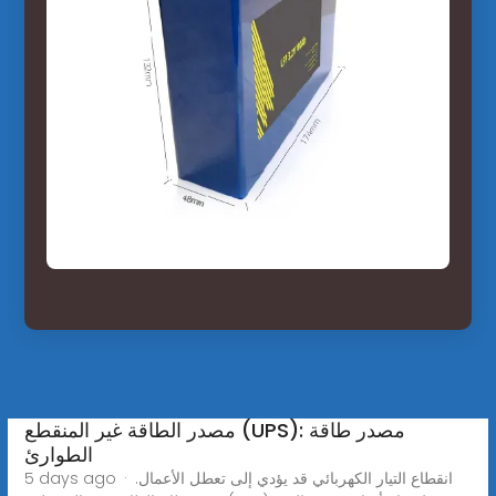
مصدر الطاقة غير المنقطع (UPS): مصدر طاقة
الطوارئ
5 days ago · انقطاع التيار الكهربائي قد يؤدي إلى تعطل الأعمال.