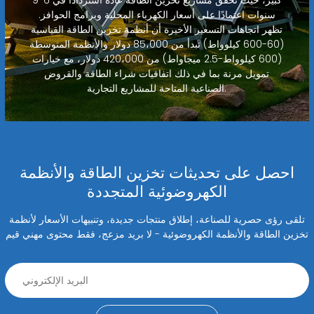
كبير، حيث تحقق مشاريع تخزين الطاقة عادةً استردادًا في 6-9
سنوات اعتمادًا على أسعار الكهرباء المحلية وبرامج الحوافز.
تظهر اتجاهات التسعير الأخيرة أن أنظمة تخزين الطاقة القياسية
(60-600 كيلوواط) تبدأ من 85،000 دولار والأنظمة المتوسطة
(600 كيلوواط-2.5 ميجاواط) من 420،000 دولار، مع خيارات
تمويل مرنة بما في ذلك اتفاقيات شراء الطاقة والقروض
الصناعية المتاحة للمشاريع التجارية.
احصل على تحديثات تخزين الطاقة والأنظمة
الكهروضوئية المتجددة
تلقى رؤى حصرية للصناعة، إطلاق منتجات جديدة، وتنبيهات الأسعار لأنظمة
تخزين الطاقة والأنظمة الكهروضوئية - لا بريد مزعج، فقط محتوى مهني قيم